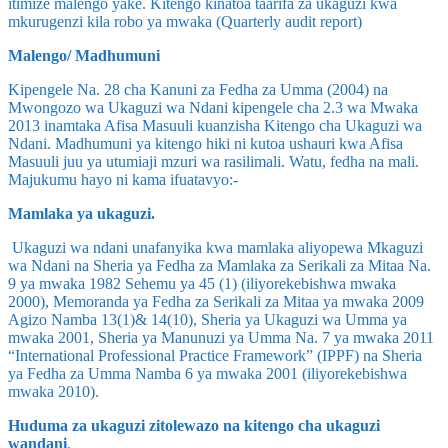
itimize malengo yake. Kitengo kinatoa taarifa za ukaguzi kwa
mkurugenzi kila robo ya mwaka (Quarterly audit report)
Malengo/ Madhumuni
Kipengele Na. 28 cha Kanuni za Fedha za Umma (2004) na
Mwongozo wa Ukaguzi wa Ndani kipengele cha 2.3 wa Mwaka
2013 inamtaka Afisa Masuuli kuanzisha Kitengo cha Ukaguzi wa
Ndani. Madhumuni ya kitengo hiki ni kutoa ushauri kwa Afisa
Masuuli juu ya utumiaji mzuri wa rasilimali. Watu, fedha na mali.
Majukumu hayo ni kama ifuatavyo:-
Mamlaka ya ukaguzi.
Ukaguzi wa ndani unafanyika kwa mamlaka aliyopewa Mkaguzi
wa Ndani na Sheria ya Fedha za Mamlaka za Serikali za Mitaa Na.
9 ya mwaka 1982 Sehemu ya 45 (1) (iliyorekebishwa mwaka
2000), Memoranda ya Fedha za Serikali za Mitaa ya mwaka 2009
Agizo Namba 13(1)& 14(10), Sheria ya Ukaguzi wa Umma ya
mwaka 2001, Sheria ya Manunuzi ya Umma Na. 7 ya mwaka 2011
“International Professional Practice Framework” (IPPF) na Sheria
ya Fedha za Umma Namba 6 ya mwaka 2001 (iliyorekebishwa
mwaka 2010).
Huduma za ukaguzi zitolewazo na kitengo cha ukaguzi
wandani
.