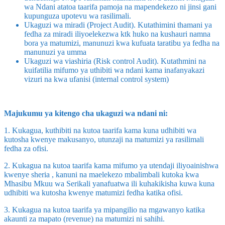
wa Ndani atatoa taarifa pamoja na mapendekezo ni jinsi gani
kupunguza upotevu wa rasilimali.
Ukaguzi wa miradi (Project Audit). Kutathimini thamani ya
fedha za miradi iliyoelekezwa ktk huko na kushauri namna
bora ya matumizi, manunuzi kwa kufuata taratibu ya fedha na
manunuzi ya umma
Ukaguzi wa viashiria (Risk control Audit). Kutathmini na
kuifatilia mifumo ya uthibiti wa ndani kama inafanyakazi
vizuri na kwa ufanisi (internal control system)
Majukumu ya kitengo cha ukaguzi wa ndani ni:
1. Kukagua, kuthibiti na kutoa taarifa kama kuna udhibiti wa
kutosha kwenye makusanyo, utunzaji na matumizi ya rasilimali
fedha za ofisi.
2. Kukagua na kutoa taarifa kama mifumo ya utendaji iliyoainishwa
kwenye sheria , kanuni na maelekezo mbalimbali kutoka kwa
Mhasibu Mkuu wa Serikali yanafuatwa ili kuhakikisha kuwa kuna
udhibiti wa kutosha kwenye matumizi fedha katika ofisi.
3. Kukagua na kutoa taarifa ya mipangilio na mgawanyo katika
akaunti za mapato (revenue) na matumizi ni sahihi.