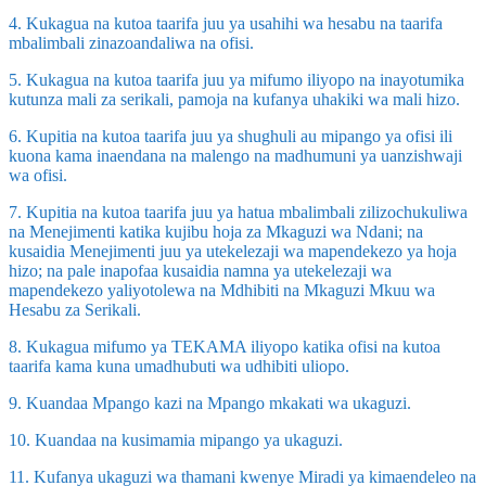
4. Kukagua na kutoa taarifa juu ya usahihi wa hesabu na taarifa
mbalimbali zinazoandaliwa na ofisi.
5. Kukagua na kutoa taarifa juu ya mifumo iliyopo na inayotumika
kutunza mali za serikali, pamoja na kufanya uhakiki wa mali hizo.
6. Kupitia na kutoa taarifa juu ya shughuli au mipango ya ofisi ili
kuona kama inaendana na malengo na madhumuni ya uanzishwaji
wa ofisi.
7. Kupitia na kutoa taarifa juu ya hatua mbalimbali zilizochukuliwa
na Menejimenti katika kujibu hoja za Mkaguzi wa Ndani; na
kusaidia Menejimenti juu ya utekelezaji wa mapendekezo ya hoja
hizo; na pale inapofaa kusaidia namna ya utekelezaji wa
mapendekezo yaliyotolewa na Mdhibiti na Mkaguzi Mkuu wa
Hesabu za Serikali.
8. Kukagua mifumo ya TEKAMA iliyopo katika ofisi na kutoa
taarifa kama kuna umadhubuti wa udhibiti uliopo.
9. Kuandaa Mpango kazi na Mpango mkakati wa ukaguzi.
10. Kuandaa na kusimamia mipango ya ukaguzi.
11. Kufanya ukaguzi wa thamani kwenye Miradi ya kimaendeleo na