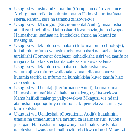
Ukaguzi wa usimamizi taratibu (Compliance/ Governance
Audit); unatumika kutathmini iwapo Halmashauri inafuata
sheria, kanuni, sera na taratibu zilizowekwa.
Ukaguzi wa Mazingira (Environmental Audit); unaainisha
athati za shughuli za Halmashauri kwa mazingira na iwapo
Halmashauri inafuata na kutekeleza sheria na kanuni za
mazingira.
Ukaguzi wa teknolojia ya habari (Information Technology);
kutathmini mfumo wa usimamizi wa habari na kazi data za
tarakilishi (Computer database) kuhakikisha usiri wa taarifa za
mteja na kuhakikisha taarifa zote za siri kuwa salama.
Ukaguzi wa teknolojia ya habari utahakikisha kuwa
watumiaji wa mfumo waliohalalishwa ndio wanaweza
kutumia taarifa za mfumo na kuhakikisha kuwa taarifa hizo
zipo sahihi.
Ukaguzi wa Utendaji (Performance Audit); kuona kama
Halmashauri inafikia shabaha na malengo yaliyowekwa.
Kama haifikii malengo yaliyowekwa Mkaguzi wa ndani
atainisha mapungufu ya mfumo na kupendekeza namna ya
kurekebisha.
Ukaguzi wa Uendeshaji (Operational Audit); kutathmini
ufanisi na umadhubuti wa taratibu za Halmashauri. Kuona
jinsi gani Halmashauri inagawanya raslimali zake katika
uendeshaji. Iwapo raslimali hazitumiki kwa ufanisi Mkaguzi