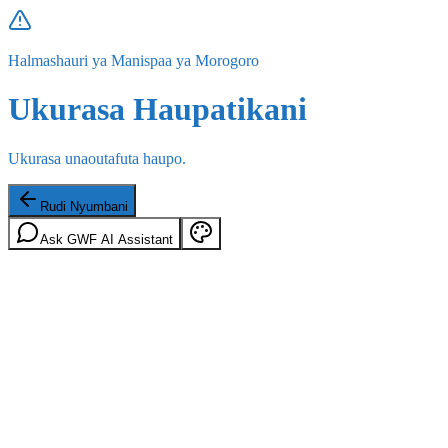
Halmashauri ya Manispaa ya Morogoro
Ukurasa Haupatikani
Ukurasa unaoutafuta haupo.
Rudi Nyumbani
Ask GWF AI Assistant