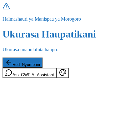
Halmashauri ya Manispaa ya Morogoro
Ukurasa Haupatikani
Ukurasa unaoutafuta haupo.
Rudi Nyumbani
Ask GWF AI Assistant