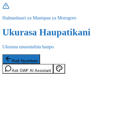
Halmashauri ya Manispaa ya Morogoro
Ukurasa Haupatikani
Ukurasa unaoutafuta haupo.
Rudi Nyumbani
Ask GWF AI Assistant